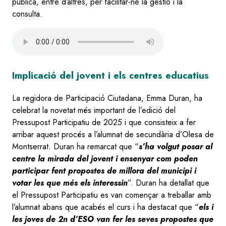
pública, entre d’altres, per facilitar-ne la gestió i la
consulta.
Audio
file
Implicació del jovent i els centres educatius
La regidora de Participació Ciutadana, Emma Duran, ha
celebrat la novetat més important de l’edició del
Pressupost Participatiu de 2025 i que consisteix a fer
arribar aquest procés a l’alumnat de secundària d’Olesa de
Montserrat. Duran ha remarcat que “
s’ha volgut posar al
centre la mirada del jovent i ensenyar com poden
participar fent propostes de millora del municipi i
votar les que més els interessin
”. Duran ha detallat que
el Pressupost Participatiu es van començar a treballar amb
l’alumnat abans que acabés el curs i ha destacat que “
els i
les joves de 2n d’ESO van fer les seves propostes que