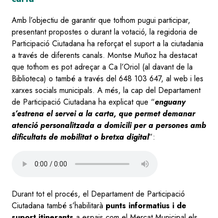
Amb l’objectiu de garantir que tothom pugui participar,
presentant propostes o durant la votació, la regidoria de
Participació Ciutadana ha reforçat el suport a la ciutadania
a través de diferents canals. Montse Muñoz ha destacat
que tothom es pot adreçar a Ca l’Oriol (al davant de la
Biblioteca) o també a través del 648 103 647, al web i les
xarxes socials municipals. A més, la cap del Departament
de Participació Ciutadana ha explicat que “
enguany
s’estrena el servei a la carta, que permet demanar
atenció personalitzada a domicili per a persones amb
dificultats de mobilitat o bretxa digital
”:
Audio
file
Durant tot el procés, el Departament de Participació
Ciutadana també s’habilitarà
punts informatius i de
suport itinerants
a espais com el Mercat Municipal els