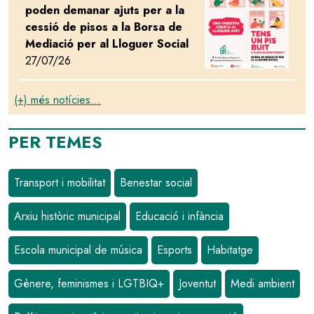
poden demanar ajuts per a la
cessió de pisos a la Borsa de
Mediació per al Lloguer Social
27/07/26
(+) més notícies...
PER TEMES
Transport i mobilitat
Benestar social
Arxiu històric municipal
Educació i infància
Escola municipal de música
Esports
Habitatge
Gènere, feminismes i LGTBIQ+
Joventut
Medi ambient