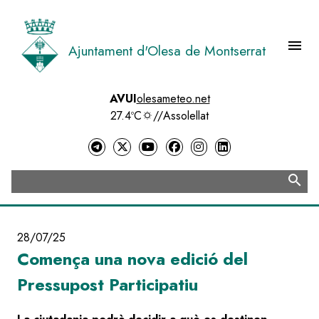
Vés
al
contingut
menu
Ajuntament d'Olesa de Montserrat
Menú 
AVUI
olesameteo.net
27.4ºC
//
Assolellat
search
Cerca
28/07/25
Comença una nova edició del
Pressupost Participatiu