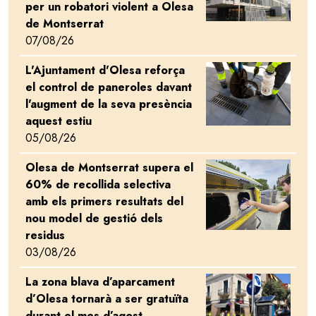
per un robatori violent a Olesa
de Montserrat
07/08/26
L'Ajuntament d'Olesa reforça
Image
el control de paneroles davant
l'augment de la seva presència
aquest estiu
05/08/26
Olesa de Montserrat supera el
Image
60% de recollida selectiva
amb els primers resultats del
nou model de gestió dels
residus
03/08/26
La zona blava d’aparcament
Image
d’Olesa tornarà a ser gratuïta
durant el mes d’agost