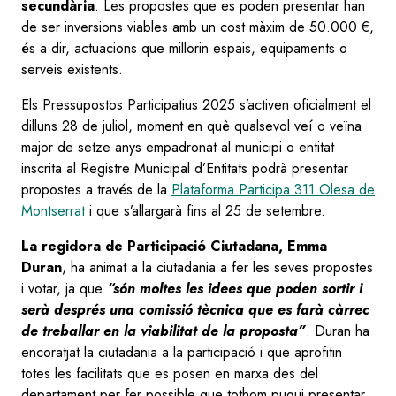
secundària
. Les propostes que es poden presentar han
de ser inversions viables amb un cost màxim de 50.000 €,
és a dir, actuacions que millorin espais, equipaments o
serveis existents.
Els Pressupostos Participatius 2025 s’activen oficialment el
dilluns 28 de juliol, moment en què qualsevol veí o veïna
major de setze anys empadronat al municipi o entitat
inscrita al Registre Municipal d’Entitats podrà presentar
propostes a través de la
Plataforma Participa 311 Olesa de
Montserrat
i que s’allargarà fins al 25 de setembre.
La regidora de Participació Ciutadana, Emma
Duran
, ha animat a la ciutadania a fer les seves propostes
i votar, ja que
“són moltes les idees que poden sortir i
serà després una comissió tècnica que es farà càrrec
de treballar en la viabilitat de la proposta”
. Duran ha
encoratjat la ciutadania a la participació i que aprofitin
totes les facilitats que es posen en marxa des del
departament per fer possible que tothom pugui presentar