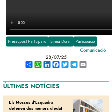
Pressupost Participatiu
Emma Duran
Participació
Comunicació
28/07/25
Share
WhatsApp
LinkedIn
Facebook
Twitter
Telegram
Email
ÚLTIMES NOTÍCIES
Els Mossos d’Esquadra
Image
detenen dos menors d’edat