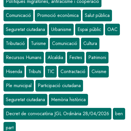
Polítiques migratòries, antiracisme i cooperació
Comunicació
Promoció econòmica
Salut pública
Seguretat ciutadana
Urbanisme
Espai públic
OAC
Tributació
Turisme
Comunicació
Cultura
Recursos Humans
Alcaldia
Festes
Patrimoni
Hisenda
Tributs
TIC
Contractació
Civisme
Ple municipal
Participació ciutadana
Seguretat ciutadana
Memòria històrica
Decret de convocatòria JGL Ordinària 28/04/2026
ben
part