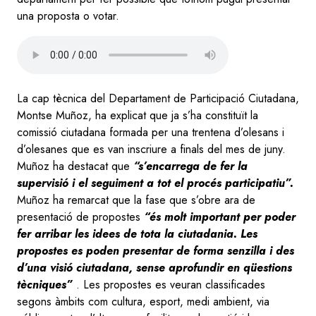
una proposta o votar.
Audio
file
La cap tècnica del Departament de Participació Ciutadana,
Montse Muñoz, ha explicat que ja s’ha constituït la
comissió ciutadana formada per una trentena d’olesans i
d’olesanes que es van inscriure a finals del mes de juny.
Muñoz ha destacat que
“s’encarrega de fer la
supervisió i el seguiment a tot el procés participatiu”.
Muñoz ha remarcat que la fase que s’obre ara de
presentació de propostes
“és molt important per poder
fer arribar les idees de tota la ciutadania. Les
propostes es poden presentar de forma senzilla i des
d’una visió ciutadana, sense aprofundir en qüestions
tècniques”
. Les propostes es veuran classificades
segons àmbits com cultura, esport, medi ambient, via