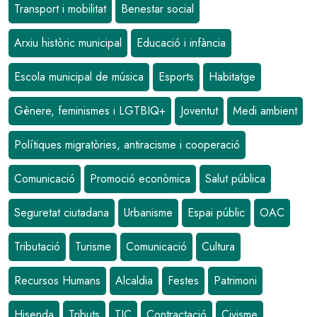
Transport i mobilitat
Benestar social
Arxiu històric municipal
Educació i infància
Escola municipal de música
Esports
Habitatge
Gènere, feminismes i LGTBIQ+
Joventut
Medi ambient
Polítiques migratòries, antiracisme i cooperació
Comunicació
Promoció econòmica
Salut pública
Seguretat ciutadana
Urbanisme
Espai públic
OAC
Tributació
Turisme
Comunicació
Cultura
Recursos Humans
Alcaldia
Festes
Patrimoni
Hisenda
Tributs
TIC
Contractació
Civisme