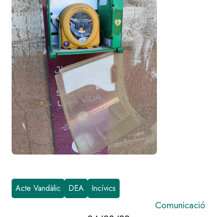
Acte Vandàlic
DEA
Incívics
Comunicació