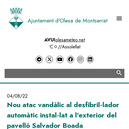
Vés
al
contingut
menu
Ajuntament d'Olesa de Montserrat
Menú 
AVUI
olesameteo.net
ºC
//
Assolellat
search
Cerca
04/08/22
Nou atac vandàlic al desfibril·lador
automàtic instal·lat a l'exterior del
pavelló Salvador Boada