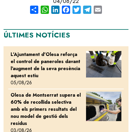
04/08/22
Share
WhatsApp
LinkedIn
Facebook
Twitter
Telegram
Email
ÚLTIMES NOTÍCIES
L'Ajuntament d'Olesa reforça
Image
el control de paneroles davant
l'augment de la seva presència
aquest estiu
05/08/26
Olesa de Montserrat supera el
Image
60% de recollida selectiva
amb els primers resultats del
nou model de gestió dels
residus
03/08/26