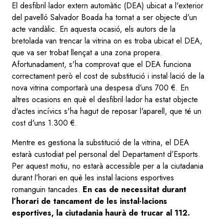
El desfibril·lador extern automàtic (DEA) ubicat a l'exterior
del pavelló Salvador Boada ha tornat a ser objecte d'un
acte vandàlic. En aquesta ocasió, els autors de la
bretolada van trencar la vitrina on es troba ubicat el DEA,
que va ser trobat llençat a una zona propera.
Afortunadament, s'ha comprovat que el DEA funciona
correctament però el cost de substitució i instal·lació de la
nova vitrina comportarà una despesa d’uns 700 €. En
altres ocasions en què el desfibril·lador ha estat objecte
d'actes incívics s'ha hagut de reposar l'aparell, que té un
cost d'uns 1.300 €.
Mentre es gestiona la substitució de la vitrina, el DEA
estarà custodiat pel personal del Departament d’Esports.
Per aquest motiu, no estarà accessible per a la ciutadania
durant l’horari en què les instal·lacions esportives
romanguin tancades.
En cas de necessitat durant
l’horari de tancament de les instal·lacions
esportives, la ciutadania haurà de trucar al 112.