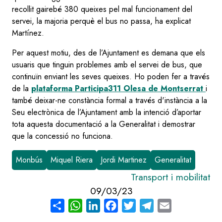
recollit gairebé 380 queixes pel mal funcionament del
servei, la majoria perquè el bus no passa, ha explicat
Martínez.
Per aquest motiu, des de l’Ajuntament es demana que els
usuaris que tinguin problemes amb el servei de bus, que
continuïn enviant les seves queixes. Ho poden fer a través
de la
plataforma Participa311 Olesa de Montserrat
i
també deixar-ne constància formal a través d'instància a la
Seu electrònica de l’Ajuntament amb la intenció d’aportar
tota aquesta documentació a la Generalitat i demostrar
que la concessió no funciona.
Monbús
Miquel Riera
Jordi Martinez
Generalitat
Transport i mobilitat
09/03/23
Share
WhatsApp
LinkedIn
Facebook
Twitter
Telegram
Email