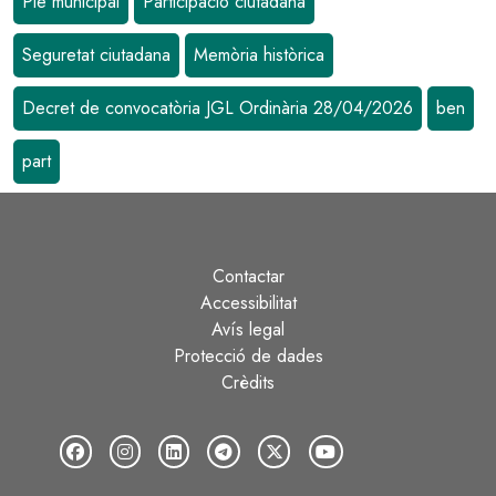
Ple municipal
Participació ciutadana
Seguretat ciutadana
Memòria històrica
Decret de convocatòria JGL Ordinària 28/04/2026
ben
part
Contactar
Peu
Accessibilitat
Avís legal
Protecció de dades
Crèdits