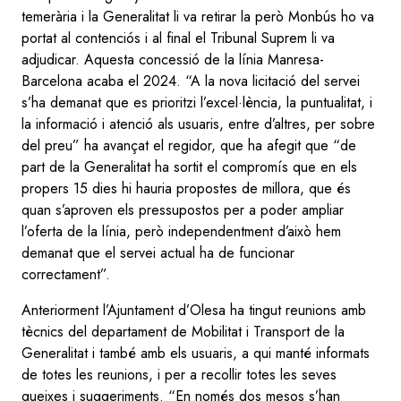
temerària i la Generalitat li va retirar la però Monbús ho va
portat al contenciós i al final el Tribunal Suprem li va
adjudicar. Aquesta concessió de la línia Manresa-
Barcelona acaba el 2024. “A la nova licitació del servei
s’ha demanat que es prioritzi l’excel·lència, la puntualitat, i
la informació i atenció als usuaris, entre d’altres, per sobre
del preu” ha avançat el regidor, que ha afegit que “de
part de la Generalitat ha sortit el compromís que en els
propers 15 dies hi hauria propostes de millora, que és
quan s’aproven els pressupostos per a poder ampliar
l’oferta de la línia, però independentment d’això hem
demanat que el servei actual ha de funcionar
correctament”.
Anteriorment l’Ajuntament d’Olesa ha tingut reunions amb
tècnics del departament de Mobilitat i Transport de la
Generalitat i també amb els usuaris, a qui manté informats
de totes les reunions, i per a recollir totes les seves
queixes i suggeriments. “En només dos mesos s’han