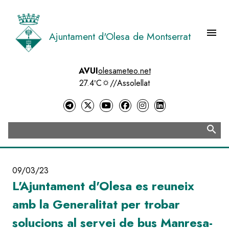
Vés
al
contingut
menu
Ajuntament d'Olesa de Montserrat
Menú 
AVUI
olesameteo.net
27.4ºC
//
Assolellat
search
Cerca
09/03/23
L'Ajuntament d'Olesa es reuneix
amb la Generalitat per trobar
solucions al servei de bus Manresa-