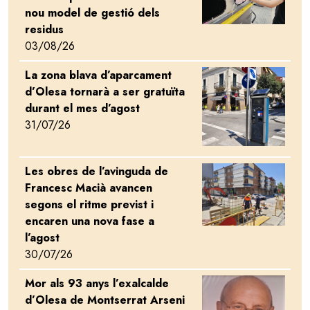
nou model de gestió dels
residus
03/08/26
La zona blava d’aparcament
Image
d’Olesa tornarà a ser gratuïta
durant el mes d’agost
31/07/26
Les obres de l’avinguda de
Image
Francesc Macià avancen
segons el ritme previst i
encaren una nova fase a
l’agost
30/07/26
Mor als 93 anys l’exalcalde
Image
d’Olesa de Montserrat Arseni