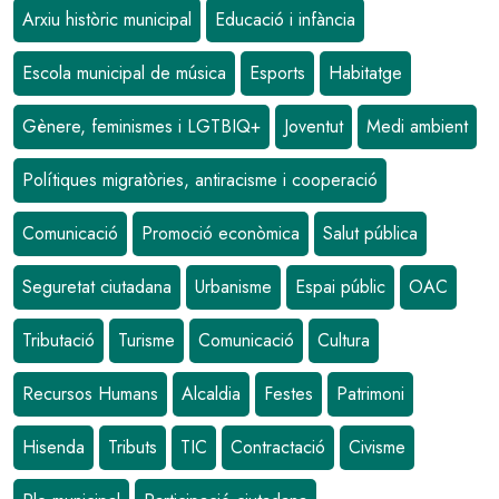
Arxiu històric municipal
Educació i infància
Escola municipal de música
Esports
Habitatge
Gènere, feminismes i LGTBIQ+
Joventut
Medi ambient
Polítiques migratòries, antiracisme i cooperació
Comunicació
Promoció econòmica
Salut pública
Seguretat ciutadana
Urbanisme
Espai públic
OAC
Tributació
Turisme
Comunicació
Cultura
Recursos Humans
Alcaldia
Festes
Patrimoni
Hisenda
Tributs
TIC
Contractació
Civisme