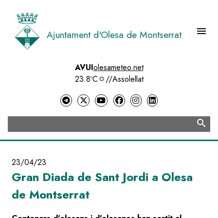
Vés
al
contingut
menu
Ajuntament d'Olesa de Montserrat
Menú 
AVUI
olesameteo.net
23.8ºC
//
Assolellat
search
Cerca
23/04/23
Gran Diada de Sant Jordi a Olesa
de Montserrat