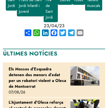
Jordi
Jordi Infantil i
de
musicals
Juvenil
Sant
Jordi
23/04/23
Share
WhatsApp
LinkedIn
Facebook
Twitter
Telegram
Email
ÚLTIMES NOTÍCIES
Els Mossos d’Esquadra
Image
detenen dos menors d’edat
per un robatori violent a Olesa
de Montserrat
07/08/26
L'Ajuntament d'Olesa reforça
Image