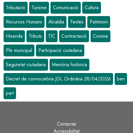
Tributació
Turisme
Comunicació
Cultura
Recursos Humans
Alcaldia
Festes
Patrimoni
Hisenda
Tributs
TIC
Contractació
Civisme
Ple municipal
Participació ciutadana
Seguretat ciutadana
Memòria històrica
Decret de convocatòria JGL Ordinària 28/04/2026
ben
part
Contactar
Peu
Accessibilitat