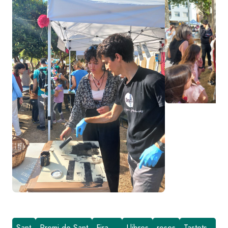
Sant
Premi de Sant
Fira
Llibres
roses
Tastets