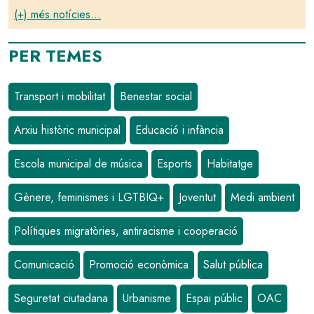
(+) més notícies...
PER TEMES
Transport i mobilitat
Benestar social
Arxiu històric municipal
Educació i infància
Escola municipal de música
Esports
Habitatge
Gènere, feminismes i LGTBIQ+
Joventut
Medi ambient
Polítiques migratòries, antiracisme i cooperació
Comunicació
Promoció econòmica
Salut pública
Seguretat ciutadana
Urbanisme
Espai públic
OAC