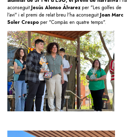
alumnat de 3r i 4t d'ESO, el premi de narrativa
l'ha
aconseguit
Jesús Alonso Álvarez
per "Les golfes de
l'avi" i el premi de relat breu l'ha aconseguit
Joan Marc
Soler Crespo
per "Compàs en quatre temps".