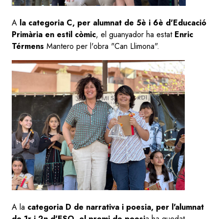
A
la categoria C, per alumnat de 5è i 6è d'Educació
Primària en estil còmic
, el guanyador ha estat
Enric
Térmens
Mantero per l'obra "Can Llimona".
A la
categoria D de narrativa i poesia, per l'alumnat
de 1r i 2n d'ESO, el premi de poesi
a ha quedat