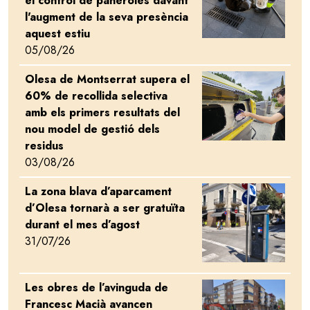
el control de paneroles davant
l'augment de la seva presència
aquest estiu
05/08/26
Olesa de Montserrat supera el
Image
60% de recollida selectiva
amb els primers resultats del
nou model de gestió dels
residus
03/08/26
La zona blava d’aparcament
Image
d’Olesa tornarà a ser gratuïta
durant el mes d’agost
31/07/26
Les obres de l’avinguda de
Image
Francesc Macià avancen