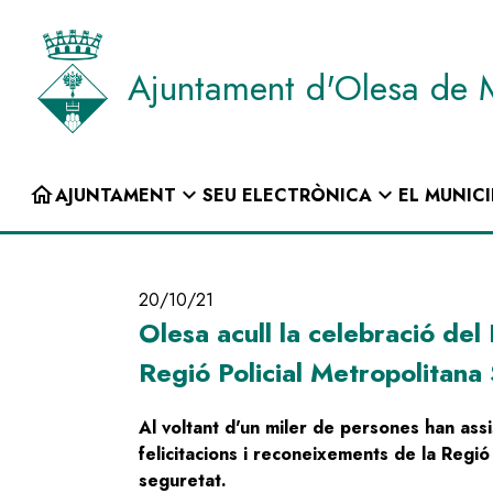
Vés
al
contingut
Ajuntament d'Olesa de 
INICI
home
expand_more
expand_more
AJUNTAMENT
SEU ELECTRÒNICA
EL MUNICI
Navegació
principal
20/10/21
Olesa acull la celebració del
Regió Policial Metropolitana
Al voltant d'un miler de persones han assis
felicitacions i reconeixements de la Regi
seguretat.