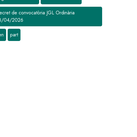
ecret de convocatòria JGL Ordinària
8/04/2026
en
part
Image
Im