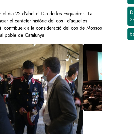
D
 el dia 22 d´abril el Dia de les Esquadres. La
2
r el caràcter històric del cos i d'aquelles
i contribueix a la consideració del cos de Mossos
b
i al poble de Catalunya.
age
Image