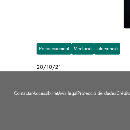
Reconeixement
Mediació
Intervenció
20/10/21
Contactar
Accessibilitat
Avís legal
Protecció de dades
Crèdit
Peu