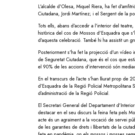
L'alcalde d'Olesa, Miquel Riera, ha fet d'amfitr
Ciutadana, Jordi Martínez; i el Sergent de la pol
Tots ells, abans d'accedir a l'interior del teatr
històrica del cos de Mossos d'Esquadra que s'h
d'aquesta celebració. També hi ha assistit un g
Posteriorment s'ha fet la projecció d'un vídeo i
de Seguretat Ciutadana, que és el cos que est
el 90% de les accions d'intervenció són media
En el transcurs de l’acte s’han lliurat prop de
d’Esquadra de la Regió Policial Metropolitana 
d’administració de la Regió Policial.
El Secretari General del Departament d'Interior
destacar en el seu discurs la feina feta pels 
acte és un agraïment a la vocació de servei pú
de les garanties de drets i llibertats de la ciut
feta en pandèmia, on els mossos i mosses sempre