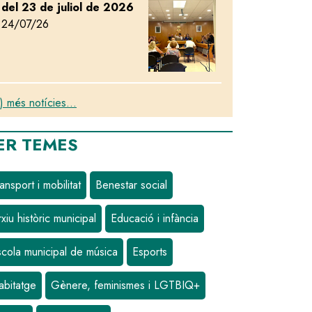
del 23 de juliol de 2026
24/07/26
) més notícies...
ER TEMES
ansport i mobilitat
Benestar social
xiu històric municipal
Educació i infància
scola municipal de música
Esports
abitatge
Gènere, feminismes i LGTBIQ+