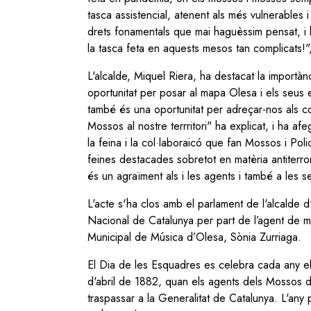
tasca assistencial, atenent als més vulnerables 
drets fonamentals que mai haguèssim pensat, i 
la tasca feta en aquests mesos tan complicats!",
L'alcalde, Miquel Riera, ha destacat la importà
oportunitat per posar al mapa Olesa i els seus 
també és una oportunitat per adreçar-nos als c
Mossos al nostre terrritori" ha explicat, i ha a
la feina i la col·laboraicó que fan Mossos i Poli
feines destacades sobretot en matèria antiterro
és un agraïment als i les agents i també a les se
L'acte s'ha clos amb el parlament de l'alcalde d
Nacional de Catalunya.per part de l’agent de m
Municipal de Música d’Olesa, Sònia Zurriaga.
El Dia de les Esquadres es celebra cada any el 2
d'abril de 1882, quan els agents dels Mossos 
traspassar a la Generalitat de Catalunya. L'any