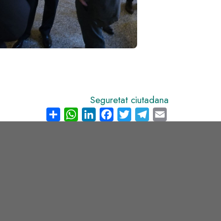
Seguretat ciutadana
Share
WhatsApp
LinkedIn
Facebook
Twitter
Telegram
Email
s