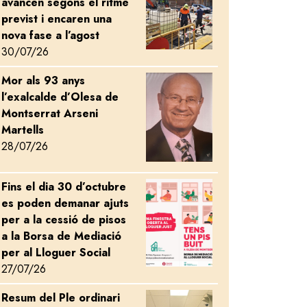
avancen segons el ritme
previst i encaren una
nova fase a l’agost
30/07/26
Mor als 93 anys
Image
l’exalcalde d’Olesa de
Montserrat Arseni
Martells
28/07/26
Fins el dia 30 d’octubre
Image
es poden demanar ajuts
per a la cessió de pisos
a la Borsa de Mediació
per al Lloguer Social
27/07/26
Resum del Ple ordinari
Image