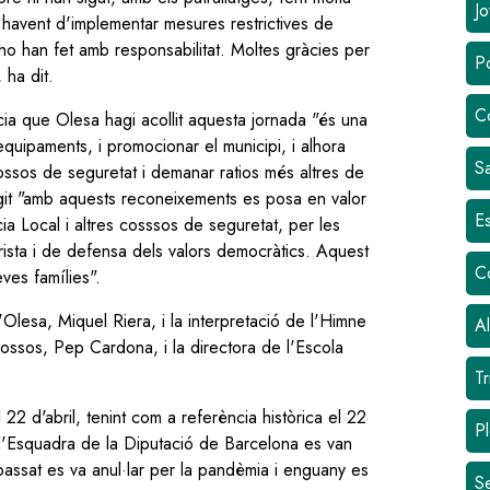
Jo
i havent d'implementar mesures restrictives de
ho han fet amb responsabilitat. Moltes gràcies per
Po
 ha dit.
C
ncia que Olesa hagi acollit aquesta jornada "és una
equipaments, i promocionar el municipi, i alhora
Sa
ossos de seguretat i demanar ratios més altres de
fegit "amb aquests reconeixements es posa en valor
Es
cia Local i altres cosssos de seguretat, per les
rista i de defensa dels valors democràtics. Aquest
C
ves famílies".
'Olesa, Miquel Riera, i la interpretació de l'Himne
Al
ossos, Pep Cardona, i la directora de l'Escola
Tr
2 d'abril, tenint com a referència històrica el 22
Pl
d'Esquadra de la Diputació de Barcelona es van
 passat es va anul·lar per la pandèmia i enguany es
S