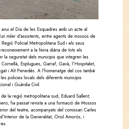
t avui el Dia de les Esquadres amb un acte al
'un miler d'assistents, entre agents de mossos de
a Regió Policial Metropolitana Sud i els seus
 reconeixement a la feina diària de tots els
 la seguretat dels municipis que integren les
Cornellà, Esplugues, Garraf, Gavà, l'Hospitalet,
bregat i Alt Penedès. A l'homenatge del cos també
es policies locals dels diferents municipis
ional i Guàrdia Civil.
de la regió metropolitana sud, Eduard Sallent;
pero; ha passat revista a una formació de Mossos
nterior del teatre, acompanyats del comissari Carles
'Interior de la Generalitat, Oriol Amorós; i
res.