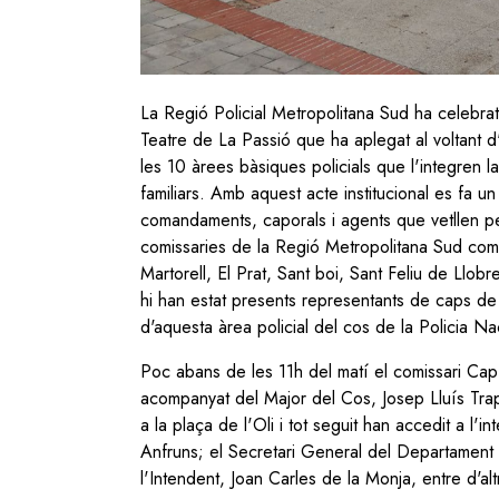
La Regió Policial Metropolitana Sud ha celebra
Teatre de La Passió que ha aplegat al voltant d
les 10 àrees bàsiques policials que l'integren l
familiars. Amb aquest acte institucional es fa un
comandaments, caporals i agents que vetllen per
comissaries de la Regió Metropolitana Sud com 
Martorell, El Prat, Sant boi, Sant Feliu de Llo
hi han estat presents representants de caps de l
d'aquesta àrea policial del cos de la Policia Nac
Poc abans de les 11h del matí el comissari Cap 
acompanyat del Major del Cos, Josep Lluís Tra
a la plaça de l'Oli i tot seguit han accedit a l'i
Anfruns; el Secretari General del Departament d
l'Intendent, Joan Carles de la Monja, entre d'alt