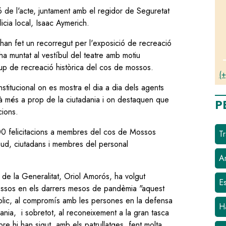
ió de l'acte, juntament amb el regidor de Seguretat
icia local, Isaac Aymerich.
e, han fet un recorregut per l'exposició de recreació
a muntat al vestíbul del teatre amb motiu
rup de recreació històrica del cos de mossos.
(+
nstitucional on es mostra el dia a dia dels agents
à més a prop de la ciutadania i on destaquen que
P
cions.
 200 felicitacions a membres del cos de Mossos
Tr
Sud, ciutadans i membres del personal
Ar
 de la Generalitat, Oriol Amorós, ha volgut
E
Mossos en els darrers mesos de pandèmia "aquest
blic, al compromís amb les persones en la defensa
H
adania, i sobretot, al reconeixement a la gran tasca
 hi han sigut, amb els patrullatges, fent molta