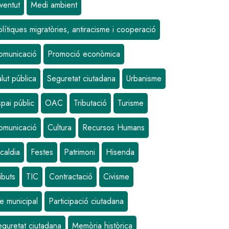
ventut
Medi ambient
lítiques migratòries, antiracisme i cooperació
omunicació
Promoció econòmica
lut pública
Seguretat ciutadana
Urbanisme
pai públic
OAC
Tributació
Turisme
omunicació
Cultura
Recursos Humans
caldia
Festes
Patrimoni
Hisenda
ibuts
TIC
Contractació
Civisme
e municipal
Participació ciutadana
eguretat ciutadana
Memòria històrica