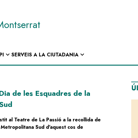
Montserrat
expand_more
expand_more
PI
SERVEIS A LA CIUTADANIA
Ú
 Dia de les Esquadres de la
 Sud
tit al Teatre de La Passió a la recollida de
ó Metropolitana Sud d'aquest cos de