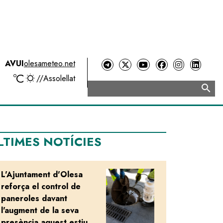
AVUI
olesameteo.net
ºC
//
Assolellat
search
Cerca
LTIMES NOTÍCIES
L'Ajuntament d'Olesa
Image
reforça el control de
paneroles davant
l'augment de la seva
presència aquest estiu