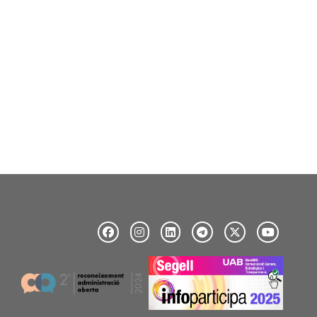
Image
Image