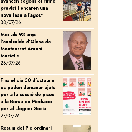
avancen segons el ritme
previst i encaren una
nova fase a l’agost
30/07/26
Mor als 93 anys
Image
l’exalcalde d’Olesa de
Montserrat Arseni
Martells
28/07/26
Fins el dia 30 d’octubre
Image
es poden demanar ajuts
per a la cessió de pisos
a la Borsa de Mediació
per al Lloguer Social
27/07/26
Resum del Ple ordinari
Image