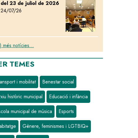
del 23 de juliol de 2026
24/07/26
) més notícies...
ER TEMES
ansport i mobilitat
Benestar social
xiu històric municipal
Educació i infància
scola municipal de música
Esports
abitatge
Gènere, feminismes i LGTBIQ+