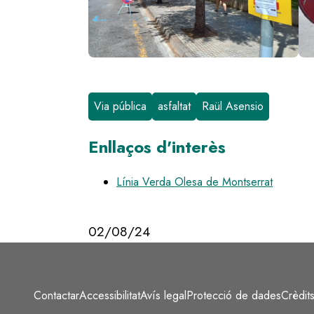
Via pública
asfaltat
Raül Asensio
Enllaços d'interès
Línia Verda Olesa de Montserrat
02/08/24
Contactar
Accessibilitat
Avís legal
Protecció de dades
Crèdit
Peu