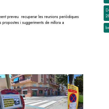
D
2
ntament preveu recuperar les reunions periòdiques
s propostes i suggeriments de millora a
b
age
Image