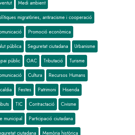
ventut
Medi ambient
lítiques migratòries, antiracisme i cooperació
omunicació
Promoció econòmica
lut pública
Seguretat ciutadana
Urbanisme
pai públic
OAC
Tributació
Turisme
omunicació
Cultura
Recursos Humans
caldia
Festes
Patrimoni
Hisenda
ibuts
TIC
Contractació
Civisme
e municipal
Participació ciutadana
eguretat ciutadana
Memòria històrica