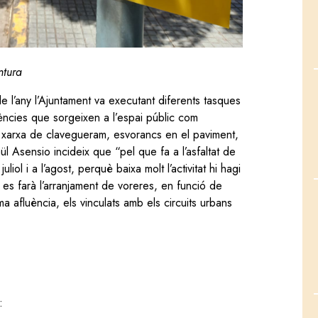
ntura
de l’any l’Ajuntament va executant diferents tasques
dències que sorgeixen a l’espai públic com
la xarxa de clavegueram, esvorancs en el paviment,
ül Asensio incideix que “pel que fa a l’asfaltat de
liol i a l’agost, perquè baixa molt l’activitat hi hagi
u es farà l’arranjament de voreres, en funció de
a afluència, els vinculats amb els circuits urbans
: