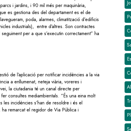
Jo
arcs i jardins, i 90 mil més per maquinària,
an que es gestiona des del departament es el de
Po
avegueram, poda, alarmes, climatització d’edificis
hicles industrials), entre d’altres. Son contractes
C
l seguiment per a que s’executin correctament” ha
Sa
Es
C
ó de l’aplicació per notificar incidències a la via
ència a enllumenat, neteja viària, voreres i
Al
vei, la ciutadania té un canal directe per
i fer consultes mediambientals. “És una eina molt
Tr
es les incidències s’han de resoldre i és el
, ha remarcat el regidor de Via Pública i
Pl
S