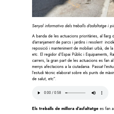
Senyal informativa dels treballs d'asfaltatge i pi
A banda de les actuacions prioritàries, al llarg 
d’arranjament de parcs i jardins i resolent inci
reposició i manteniment de mobiliari urbà, de 
etc. El regidor d’Espai Públic i Equipaments, Ra
carrers, la gran part de les actuacions es fan al ju
menys afectacions a la ciutadania. Passat l’esti
l’estudi tècnic elaborat sobre els punts de màxim
de salut, etc”.
Audio
file
Els treballs de millora d’asfaltatge
es fan a