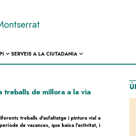
Montserrat
expand_more
expand_more
PI
SERVEIS A LA CIUTADANIA
Ú
treballs de millora a la via
ferents treballs d'asfaltatge i pintura vial a
 període de vacances, que baixa l'activitat, i