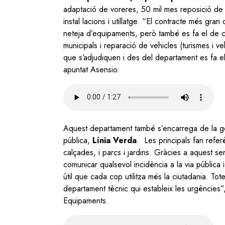
adaptació de voreres, 50 mil mes reposició de p
instal·lacions i utillatge. “El contracte més gr
neteja d’equipaments, però també es fa el de cl
municipals i reparació de vehicles (turismes i ve
que s’adjudiquen i des del departament es fa e
apuntat Asensio.
Audio
file
Aquest departament també s’encarrega de la gesti
pública,
Línia Verda
.
Les principals fan refer
calçades, i parcs i jardins. Gràcies a aquest ser
comunicar qualsevol incidència a la via pública 
útil que cada cop utilitza més la ciutadania. Tot
departament tècnic qui estableix les urgències”
Equipaments.
Audio