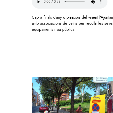
file
Cap a finals d’any o principis del vinent l’Aju
amb associacions de veïns per recollir les seve
equipaments i via pública.
Image
Im