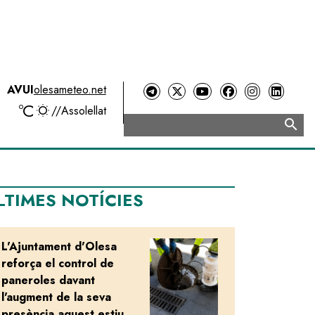
AVUI
olesameteo.net
ºC
//
Assolellat
search
Cerca
LTIMES NOTÍCIES
L'Ajuntament d'Olesa
Image
reforça el control de
paneroles davant
l'augment de la seva
presència aquest estiu