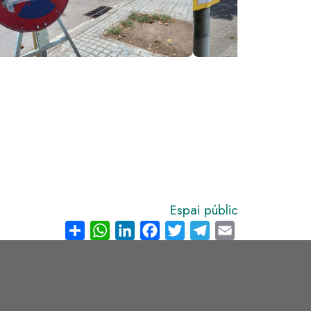
Espai públic
Share
WhatsApp
LinkedIn
Facebook
Twitter
Telegram
Email
s