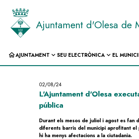
Vés
al
contingut
Ajuntament d'Olesa de 
INICI
home
expand_more
expand_more
AJUNTAMENT
SEU ELECTRÒNICA
EL MUNICI
Navegació
principal
02/08/24
L'Ajuntament d'Olesa executa 
pública
Durant els mesos de juliol i agost es fan di
diferents barris del municipi aprofitant el
hi ha menys afectacions a la ciutadania.