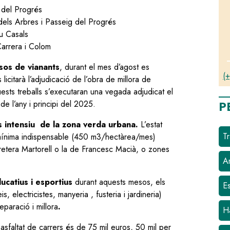
 del Progrés
dels Arbres i Passeig del Progrés
u Casals
Carrera i Colom
sos de vianants
, durant el mes d’agost es
(+
 licitarà l’adjudicació de l’obra de millora de
ests treballs s’executaran una vegada adjudicat el
P
 de l’any i principi del 2025.
 intensiu de la zona verda urbana.
L’estat
Tr
 mínima indispensable (450 m3/hectàrea/mes)
retera Martorell o la de Francesc Macià, o zones
Ar
ucatius i esportius
durant aquests mesos, els
E
 electricistes, manyeria , fusteria i jardineria)
paració i millora
.
H
asfaltat de carrers és de 75 mil euros, 50 mil per