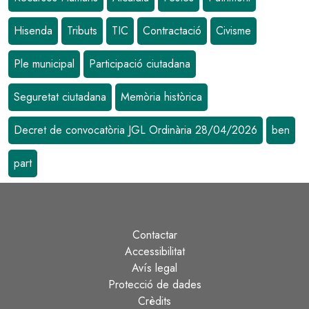
Hisenda
Tributs
TIC
Contractació
Civisme
Ple municipal
Participació ciutadana
Seguretat ciutadana
Memòria històrica
Decret de convocatòria JGL Ordinària 28/04/2026
ben
part
Contactar
Peu
Accessibilitat
Avís legal
Protecció de dades
Crèdits