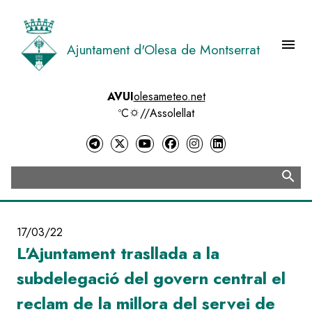
Vés
al
contingut
menu
Ajuntament d'Olesa de Montserrat
Menú 
AVUI
olesameteo.net
ºC
//
Assolellat
search
Cerca
17/03/22
L'Ajuntament trasllada a la
subdelegació del govern central el
reclam de la millora del servei de