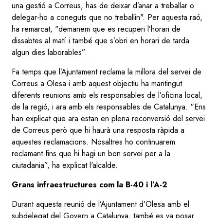
una gestió a Correus, has de deixar d’anar a treballar o
delegar-ho a coneguts que no treballin". Per aquesta raó,
ha remarcat, "demanem que es recuperi l’horari de
dissabtes al matí i també que s’obri en horari de tarda
algun dies laborables”.
Fa temps que l’Ajuntament reclama la millora del servei de
Correus a Olesa i amb aquest objectiu ha mantingut
diferents reunions amb els responsables de l’oficina local,
de la regió, i ara amb els responsables de Catalunya. “Ens
han explicat que ara estan en plena reconversió del servei
de Correus però que hi haurà una resposta ràpida a
aquestes reclamacions. Nosaltres ho continuarem
reclamant fins que hi hagi un bon servei per a la
ciutadania”, ha explicat l'alcalde.
Grans infraestructures com la B-40 i l’A-2
Durant aquesta reunió de l’Ajuntament d’Olesa amb el
subdelegat del Govern a Catalunya, també es va posar