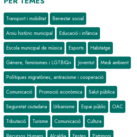
PER TEMES
Transport i mobilitat
Benestar social
Arxiu històric municipal
Educació i infància
Escola municipal de música
Esports
Habitatge
Gènere, feminismes i LGTBIQ+
Joventut
Medi ambient
Polítiques migratòries, antiracisme i cooperació
Comunicació
Promoció econòmica
Salut pública
Seguretat ciutadana
Urbanisme
Espai públic
OAC
Tributació
Turisme
Comunicació
Cultura
Recursos Humans
Alcaldia
Festes
Patrimoni