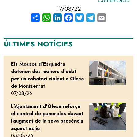
Comunicació
17/03/22
Share
WhatsApp
LinkedIn
Facebook
Twitter
Telegram
Email
ÚLTIMES NOTÍCIES
Els Mossos d’Esquadra
Image
detenen dos menors d’edat
per un robatori violent a Olesa
de Montserrat
07/08/26
L'Ajuntament d'Olesa reforça
Image
el control de paneroles davant
l'augment de la seva presència
aquest estiu
05/08/26