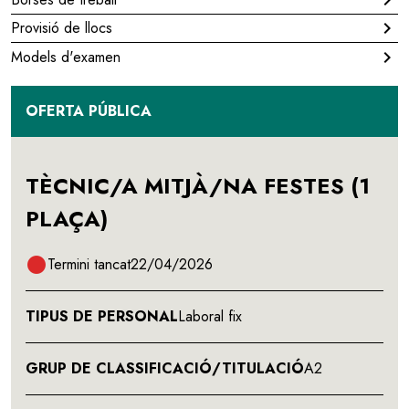
Provisió de llocs
chevron_right
Models d'examen
chevron_right
OFERTA PÚBLICA
TÈCNIC/A MITJÀ/NA FESTES (1
PLAÇA)
circle
Termini tancat
22/04/2026
TIPUS DE PERSONAL
Laboral fix
GRUP DE CLASSIFICACIÓ/TITULACIÓ
A2