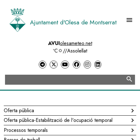
Vés
al
contingut
menu
Ajuntament d'Olesa de Montserrat
Menú 
AVUI
olesameteo.net
ºC
//
Assolellat
search
Cerca
Oferta pública
chevron_right
Navegació
Oferta pública-Estabilització de l'ocupació temporal
chevron_right
principal
Processos temporals
chevron_right
Borses de treball
chevron_right