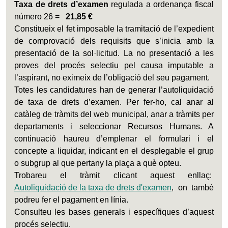
Taxa de drets d’examen
regulada a ordenança fiscal
número 26 =
21,85 €
Constitueix el fet imposable la tramitació de l’expedient
de comprovació dels requisits que s’inicia amb la
presentació de la sol·licitud. La no presentació a les
proves del procés selectiu pel causa imputable a
l’aspirant, no eximeix de l’obligació del seu pagament.
Totes les candidatures han de generar l’autoliquidació
de taxa de drets d’examen. Per fer-ho, cal anar al
catàleg de tràmits del web municipal, anar a tràmits per
departaments i seleccionar Recursos Humans. A
continuació haureu d’emplenar el formulari i el
concepte a liquidar, indicant en el desplegable el grup
o subgrup al que pertany la plaça a què opteu.
Trobareu el tràmit clicant aquest enllaç:
Autoliquidació de la taxa de drets d'examen
, on també
podreu fer el pagament en línia.
Consulteu les bases generals i específiques d’aquest
procés selectiu.