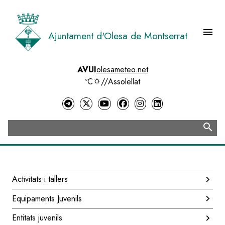
Vés
al
contingut
menu
Ajuntament d'Olesa de Montserrat
Menú 
AVUI
olesameteo.net
ºC
//
Assolellat
search
Cerca
Activitats i tallers
Navegació
Equipaments Juvenils
principal
Entitats juvenils