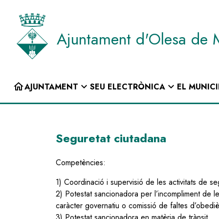
Vés
al
contingut
Ajuntament d'Olesa de 
INICI
home
expand_more
expand_more
AJUNTAMENT
SEU ELECTRÒNICA
EL MUNICI
Navegació
principal
Seguretat ciutadana
Competències:
1) Coordinació i supervisió de les activitats de se
2) Potestat sancionadora per l’incompliment de 
caràcter governatiu o comissió de faltes d’obedièn
3) Potestat sancionadora en matèria de trànsit