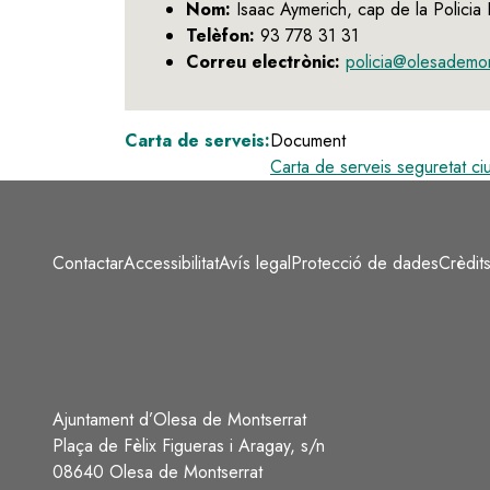
Nom:
Isaac Aymerich, cap de la Policia 
Telèfon:
93 778 31 31
Correu electrònic:
policia@olesademon
Carta de serveis:
Document
Carta de serveis seguretat ciu
Contactar
Accessibilitat
Avís legal
Protecció de dades
Crèdit
Peu
Ajuntament d’Olesa de Montserrat
Plaça de Fèlix Figueras i Aragay, s/n
08640 Olesa de Montserrat