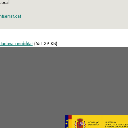
Local
tserrat.cat
tadana i mobilitat
(651.39 KB)
s
Image