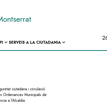
Montserrat
2
expand_more
expand_more
PI
SERVEIS A LA CIUTADANIA
guretat ciutadana i circulació
les Ordenances Municipals de
cia a l’Alcaldia