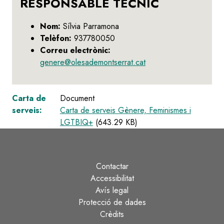
RESPONSABLE TÈCNIC
Nom:
Sílvia Parramona
Telèfon:
937780050
Correu electrònic:
genere@olesademontserrat.cat
Carta de
Document
serveis:
Carta de serveis Gènere, Feminismes i
LGTBIQ+
(643.29 KB)
Contactar
Peu
Accessibilitat
Avís legal
Protecció de dades
Crèdits