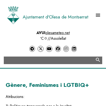
Vés
al
contingut
menu
Ajuntament d'Olesa de Montserrat
Menú 
AVUI
olesameteo.net
ºC
//
Assolellat
search
Cerca
Gènere, Feminismes i LGTBIQ+
Atribucions: