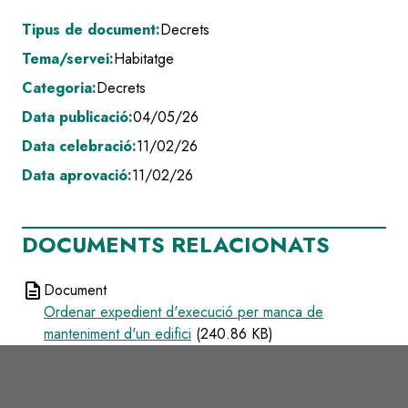
Tipus de document:
Decrets
Tema/servei:
Habitatge
Categoria:
Decrets
Data publicació:
04/05/26
Data celebració:
11/02/26
Data aprovació:
11/02/26
DOCUMENTS RELACIONATS
description
Document
Ordenar expedient d'execució per manca de
manteniment d'un edifici
(240.86 KB)