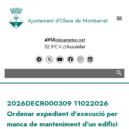
Vés
al
contingut
menu
Ajuntament d'Olesa de Montserrat
Menú 
AVUI
olesameteo.net
32.9ºC
//
Assolellat
search
Cerca
2026DECR000309 11022026
Ordenar expedient d'execució per
manca de manteniment d'un edifici