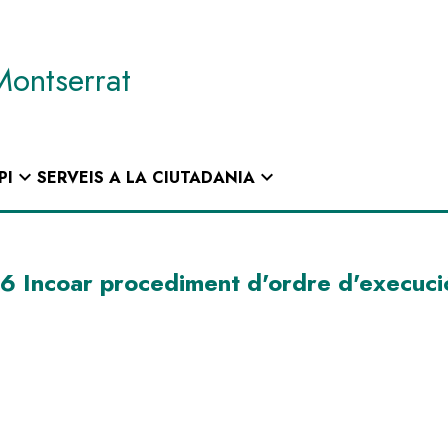
Montserrat
expand_more
expand_more
PI
SERVEIS A LA CIUTADANIA
ncoar procediment d'ordre d'execuci