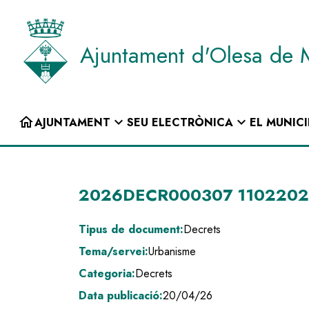
Vés
al
contingut
Ajuntament d'Olesa de 
INICI
home
expand_more
expand_more
AJUNTAMENT
SEU ELECTRÒNICA
EL MUNICI
Navegació
principal
2026DECR000307 11022026 I
Tipus de document:
Decrets
Tema/servei:
Urbanisme
Categoria:
Decrets
Data publicació:
20/04/26