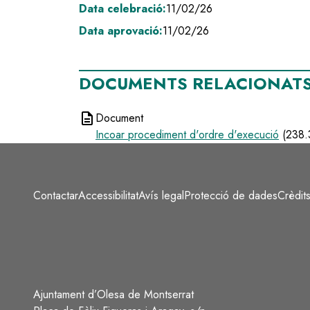
Data celebració:
11/02/26
Data aprovació:
11/02/26
DOCUMENTS RELACIONAT
description
Document
Incoar procediment d'ordre d'execució
(238.
Contactar
Accessibilitat
Avís legal
Protecció de dades
Crèdit
Peu
Ajuntament d’Olesa de Montserrat