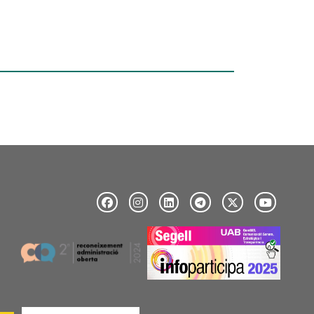
Image
Image
Image