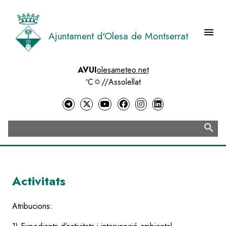
Vés
al
contingut
menu
Ajuntament d'Olesa de Montserrat
Menú 
AVUI
olesameteo.net
ºC
//
Assolellat
search
Cerca
Activitats
Atribucions: