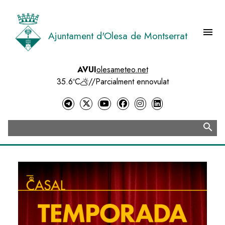
Vés
al
contingut
menu
Ajuntament d'Olesa de Montserrat
Menú 
AVUI
olesameteo.net
35.6ºC
//
Parcialment ennovulat
search
Cerca
Image