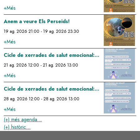
+Més
Image
Anem a veure Els Perseids!
19 ag. 2026 21:00
-
19 ag. 2026 23:30
+Més
Image
Cicle de xerrades de salut emocional:
gestió emocional de la tristesa
21 ag. 2026 12:00
-
21 ag. 2026 13:00
+Més
Image
Cicle de xerrades de salut emocional:
gestió de la fam emocional
28 ag. 2026 12:00
-
28 ag. 2026 13:00
+Més
(+) més agenda...
(+) històric...