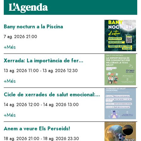
L'Agenda
Image
Bany nocturn a la Piscina
7 ag. 2026 21:00
+Més
Image
Xerrada: La importància de fer
comunitat per millorar la teva salut
13 ag. 2026 11:00
-
13 ag. 2026 12:30
+Més
Image
Cicle de xerrades de salut emocional:
gestió de l'estrés a través de la
14 ag. 2026 12:00
-
14 ag. 2026 13:00
respiració
+Més
Image
Anem a veure Els Perseids!
18 ag. 2026 21:00
-
18 ag. 2026 23:30