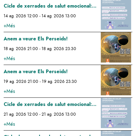
Image
Cicle de xerrades de salut emocional:
gestió de l'estrés a través de la
14 ag. 2026 12:00
-
14 ag. 2026 13:00
respiració
+Més
Image
Anem a veure Els Perseids!
18 ag. 2026 21:00
-
18 ag. 2026 23:30
+Més
Image
Anem a veure Els Perseids!
19 ag. 2026 21:00
-
19 ag. 2026 23:30
+Més
Image
Cicle de xerrades de salut emocional:
gestió emocional de la tristesa
21 ag. 2026 12:00
-
21 ag. 2026 13:00
+Més
Image