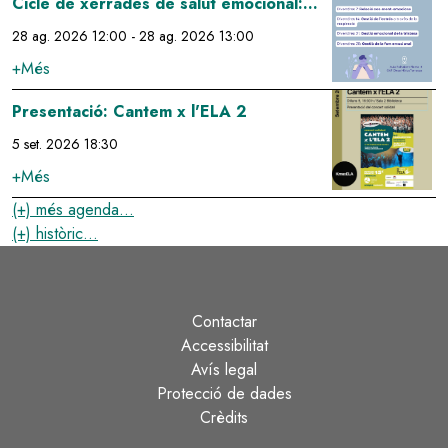
Cicle de xerrades de salut emocional:
gestió de la fam emocional
28 ag. 2026 12:00
-
28 ag. 2026 13:00
+Més
Image
Presentació: Cantem x l'ELA 2
5 set. 2026 18:30
+Més
(+) més agenda...
(+) històric...
Contactar
Peu
Accessibilitat
Avís legal
Protecció de dades
Crèdits