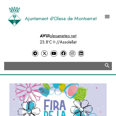
Vés
al
contingut
menu
Ajuntament d'Olesa de Montserrat
Menú 
AVUI
olesameteo.net
23.8ºC
//
Assolellat
search
Cerca
Image