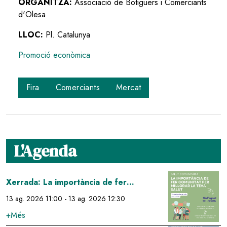
ORGANITZA:
Associació de Botiguers i Comerciants
d'Olesa
LLOC:
Pl. Catalunya
Promoció econòmica
Fira
Comerciants
Mercat
L'Agenda
Image
Xerrada: La importància de fer
comunitat per millorar la teva salut
13 ag. 2026 11:00
-
13 ag. 2026 12:30
+Més