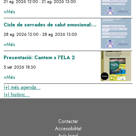
gestió emocional de la tristesa
21 ag. 2026 12:00
-
21 ag. 2026 13:00
+Més
Image
Cicle de xerrades de salut emocional:
gestió de la fam emocional
28 ag. 2026 12:00
-
28 ag. 2026 13:00
+Més
Image
Presentació: Cantem x l'ELA 2
5 set. 2026 18:30
+Més
(+) més agenda...
(+) històric...
Contactar
Peu
Accessibilitat
Avís legal