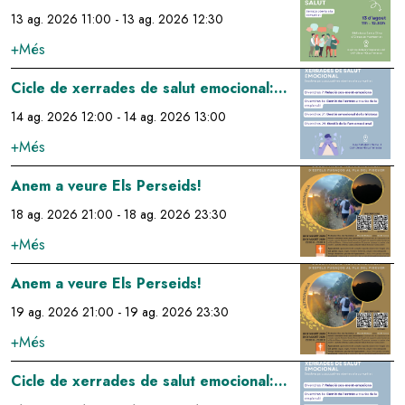
comunitat per millorar la teva salut
13 ag. 2026 11:00
-
13 ag. 2026 12:30
+Més
Image
Cicle de xerrades de salut emocional:
gestió de l'estrés a través de la
14 ag. 2026 12:00
-
14 ag. 2026 13:00
respiració
+Més
Image
Anem a veure Els Perseids!
18 ag. 2026 21:00
-
18 ag. 2026 23:30
+Més
Image
Anem a veure Els Perseids!
19 ag. 2026 21:00
-
19 ag. 2026 23:30
+Més
Image
Cicle de xerrades de salut emocional: