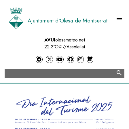
Vés
al
contingut
menu
Ajuntament d'Olesa de Montserrat
Menú 
AVUI
olesameteo.net
22.3ºC
//
Assolellat
search
Cerca
Image