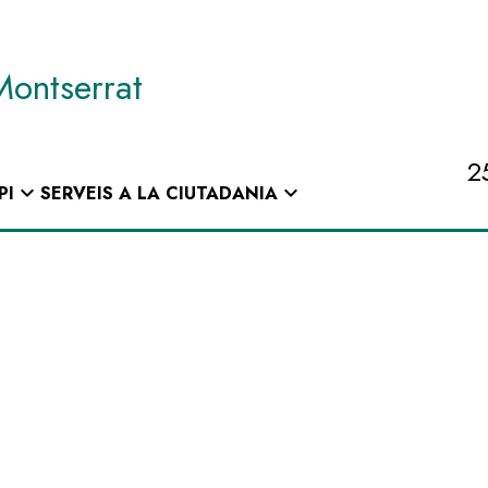
Montserrat
2
expand_more
expand_more
PI
SERVEIS A LA CIUTADANIA