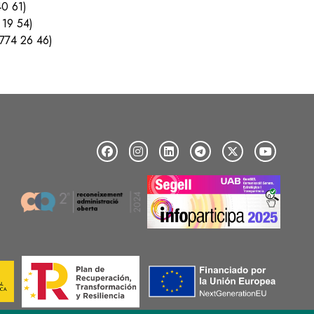
40 61)
 19 54)
 774 26 46)
Image
Image
Image
Image