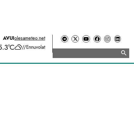
AVUI
olesameteo.net
5.3ºC
//
Ennuvolat
search
Cerca