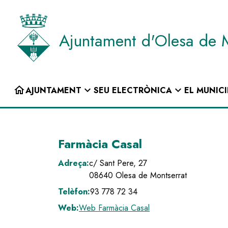
Vés
al
contingut
Ajuntament d'Olesa de 
INICI
home
expand_more
expand_more
AJUNTAMENT
SEU ELECTRÒNICA
EL MUNICI
Navegació
principal
Farmàcia Casal
Adreça:
c/ Sant Pere, 27
08640
Olesa de Montserrat
Telèfon:
93 778 72 34
Web:
Web Farmàcia Casal