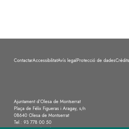
Contactar
Accessibilitat
Avís legal
Protecció de dades
Crèdit
Peu
Ajuntament d’Olesa de Montserrat
Plaça de Fèlix Figueras i Aragay, s/n
08640 Olesa de Montserrat
Tel.: 93 778 00 50