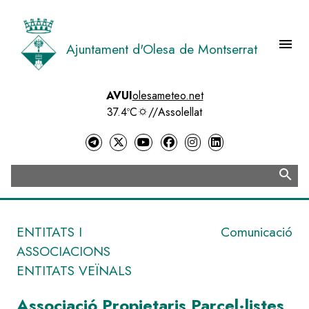
Vés
al
contingut
menu
Ajuntament d'Olesa de Montserrat
Menú 
AVUI
olesameteo.net
37.4ºC
//
Assolellat
search
Cerca
ENTITATS I
Comunicació
ASSOCIACIONS
ENTITATS VEÏNALS
Associació Propietaris Parcel·listes