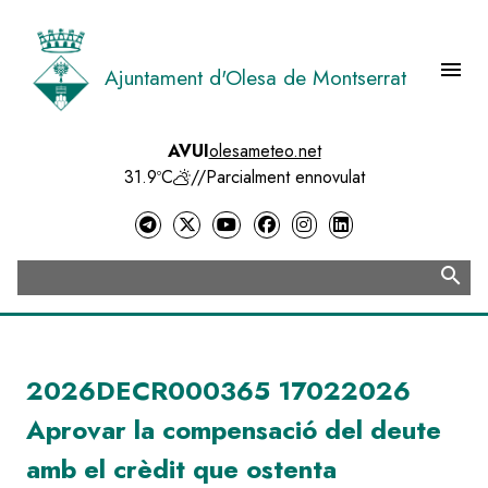
Vés
al
contingut
menu
Ajuntament d'Olesa de Montserrat
Menú 
AVUI
olesameteo.net
31.9ºC
//
Parcialment ennovulat
search
Cerca
2026DECR000365 17022026
Aprovar la compensació del deute
amb el crèdit que ostenta