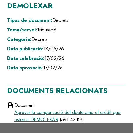
DEMOLEXAR
Tipus de document:
Decrets
Tema/servei:
Tributació
Categoria:
Decrets
Data publicació:
13/05/26
Data celebració:
17/02/26
Data aprovació:
17/02/26
DOCUMENTS RELACIONATS
description
Document
Aprovar la compensació del deute amb el crèdit que
ostenta DEMOLEXAR
(591.42 KB)