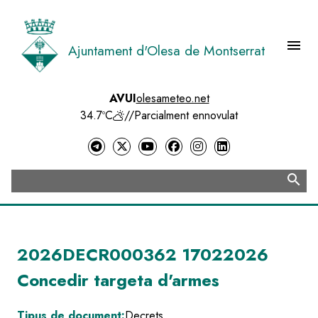
Vés
al
contingut
menu
Ajuntament d'Olesa de Montserrat
Menú 
AVUI
olesameteo.net
34.7ºC
//
Parcialment ennovulat
search
Cerca
2026DECR000362 17022026
Concedir targeta d'armes
Tipus de document:
Decrets