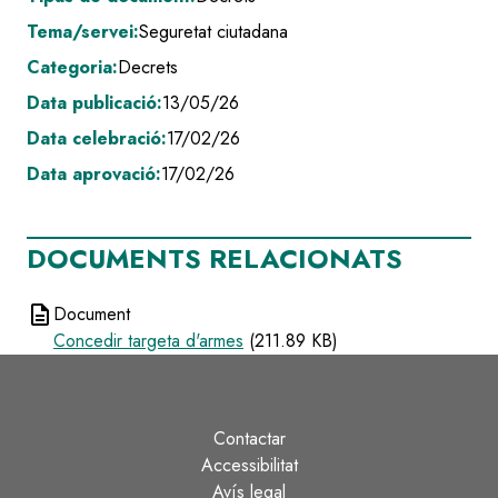
Tema/servei:
Seguretat ciutadana
Categoria:
Decrets
Data publicació:
13/05/26
Data celebració:
17/02/26
Data aprovació:
17/02/26
DOCUMENTS RELACIONATS
description
Document
Concedir targeta d'armes
(211.89 KB)
Contactar
Peu
Accessibilitat
Avís legal