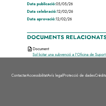
Data publicació:
05/05/26
Data celebració:
12/02/26
Data aprovació:
12/02/26
DOCUMENTS RELACIONAT
description
Document
Sol·licitar una subvenció a l'Oficina de Suport I
Contactar
Accessibilitat
Avís legal
Protecció de dades
Crèdit
Peu