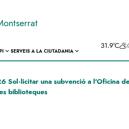
Montserrat
31.9ºC
/
expand_more
expand_more
PI
SERVEIS A LA CIUTADANIA
licitar una subvenció a l'Oficina de S
 les biblioteques