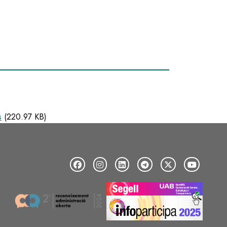
s
(220.97 KB)
Image
Image