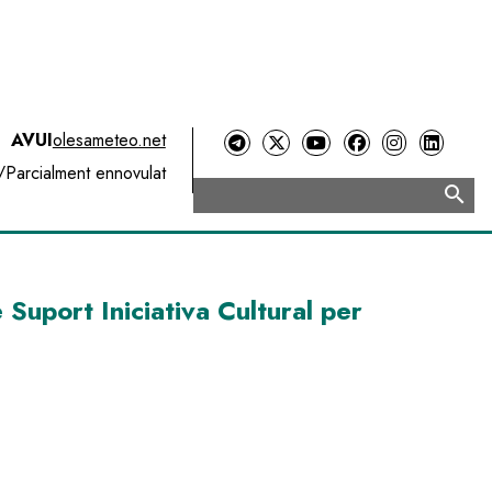
AVUI
olesameteo.net
/
Parcialment ennovulat
search
Cerca
uport Iniciativa Cultural per