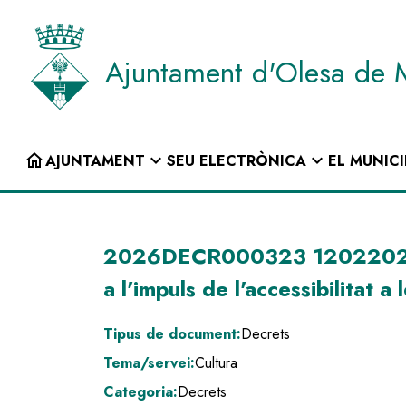
Vés
al
contingut
Ajuntament d'Olesa de 
INICI
home
expand_more
expand_more
AJUNTAMENT
SEU ELECTRÒNICA
EL MUNICI
Navegació
principal
2026DECR000323 12022026 Sol·
a l'impuls de l'accessibilitat a
Tipus de document:
Decrets
Tema/servei:
Cultura
Categoria:
Decrets