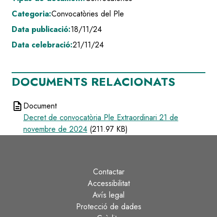
Categoria:
Convocatòries del Ple
Data publicació:
18/11/24
Data celebració:
21/11/24
DOCUMENTS RELACIONATS
description
Document
Decret de convocatòria Ple Extraordinari 21 de
novembre de 2024
(211.97 KB)
Contactar
Peu
Accessibilitat
Avís legal
Protecció de dades