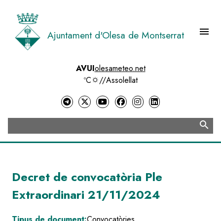
Vés
al
contingut
menu
Ajuntament d'Olesa de Montserrat
Menú 
AVUI
olesameteo.net
ºC
//
Assolellat
search
Cerca
Decret de convocatòria Ple
Extraordinari 21/11/2024
Tipus de document:
Convocatòries