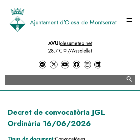
Vés
al
contingut
menu
Ajuntament d'Olesa de Montserrat
Menú 
AVUI
olesameteo.net
28.7ºC
//
Assolellat
search
Cerca
Decret de convocatòria JGL
Ordinària 16/06/2026
Tipus de document:
Convocatòries