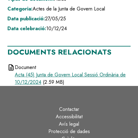
Categoria:
Actes de la Junta de Govern Local
Data publicació:
27/05/25
Data celebració:
10/12/24
DOCUMENTS RELACIONATS
description
Document
Acta (45) Junta de Govern Local Sessió Ordinària de
10/12/2024
(2.59 MB)
Contactar
Peu
Accessibilitat
Avís legal
Protecció de dades