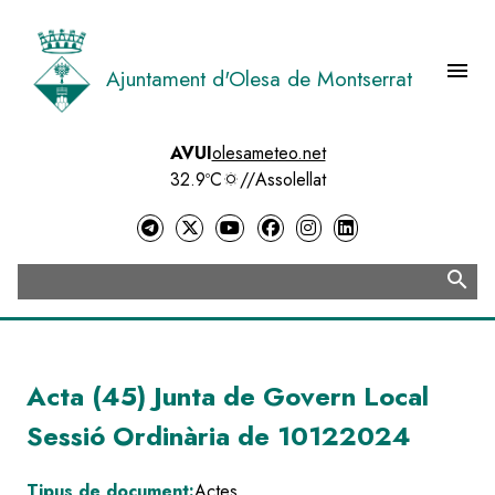
Vés
al
contingut
menu
Ajuntament d'Olesa de Montserrat
Menú 
AVUI
olesameteo.net
32.9ºC
//
Assolellat
search
Cerca
Acta (45) Junta de Govern Local
Sessió Ordinària de 10122024
Tipus de document:
Actes