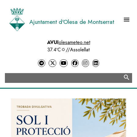
Vés
al
contingut
menu
Ajuntament d'Olesa de Montserrat
Menú 
AVUI
olesameteo.net
37.4ºC
//
Assolellat
search
Cerca
Image