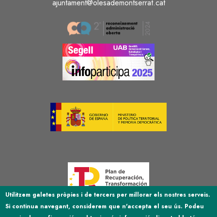
ajuntament@olesademontserrat.cat
Image
Image
Image
Image
Utilitzem galetes pròpies i de tercers per millorar els nostres serveis.
Si continua navegant, considerem que n'accepta el seu ús. Podeu
Image