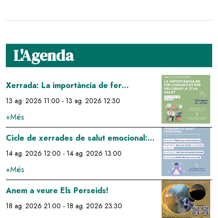
L'Agenda
Image
Xerrada: La importància de fer
comunitat per millorar la teva salut
13 ag. 2026 11:00
-
13 ag. 2026 12:30
+Més
Image
Cicle de xerrades de salut emocional:
gestió de l'estrés a través de la
14 ag. 2026 12:00
-
14 ag. 2026 13:00
respiració
+Més
Image
Anem a veure Els Perseids!
18 ag. 2026 21:00
-
18 ag. 2026 23:30