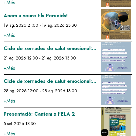
+Més
Image
Anem a veure Els Perseids!
19 ag. 2026 21:00
-
19 ag. 2026 23:30
+Més
Image
Cicle de xerrades de salut emocional:
gestió emocional de la tristesa
21 ag. 2026 12:00
-
21 ag. 2026 13:00
+Més
Image
Cicle de xerrades de salut emocional:
gestió de la fam emocional
28 ag. 2026 12:00
-
28 ag. 2026 13:00
+Més
Image
Presentació: Cantem x l'ELA 2
5 set. 2026 18:30
+Més