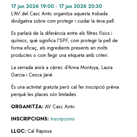
17 jun 2026 19:00
-
17 jun 2026 20:30
L'AV del Casc Antic organitza aquesta trobada
divulgativa sobre com protegir i cuidar la teva pell.
Es parlarà de la diferència entre els filtres físics i
químics, què significa l'SPF, com protegir la pell de
forma eficaç, els ingredients presents en molts
productes o com llegir una etiqueta amb criteri.
La xerrada anirà a càrrec d'Anna Montoya, Laura
Garcia i Cesca Jané.
És una activitat gratuïta però cal fer inscripció prèvia
perquè les places són limitades.
ORGANITZA:
AV Casc Antic
INSCRIPCIONS:
Inscripcions
LLOC:
Cal Rapissa