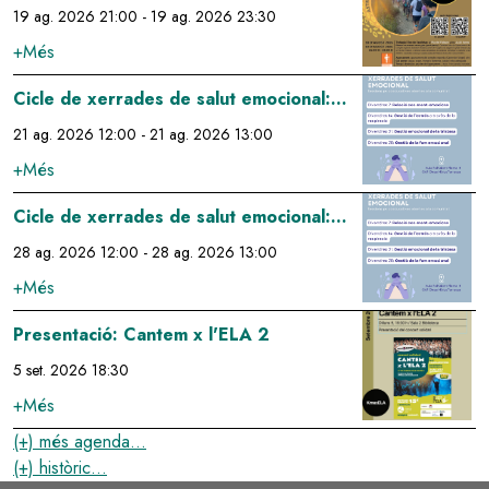
19 ag. 2026 21:00
-
19 ag. 2026 23:30
+Més
Image
Cicle de xerrades de salut emocional:
gestió emocional de la tristesa
21 ag. 2026 12:00
-
21 ag. 2026 13:00
+Més
Image
Cicle de xerrades de salut emocional:
gestió de la fam emocional
28 ag. 2026 12:00
-
28 ag. 2026 13:00
+Més
Image
Presentació: Cantem x l'ELA 2
5 set. 2026 18:30
+Més
(+) més agenda...
(+) històric...