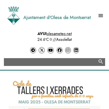
Vés
al
contingut
menu
Ajuntament d'Olesa de Montserrat
Menú 
AVUI
olesameteo.net
24.6ºC
//
Assolellat
search
Cerca
Image