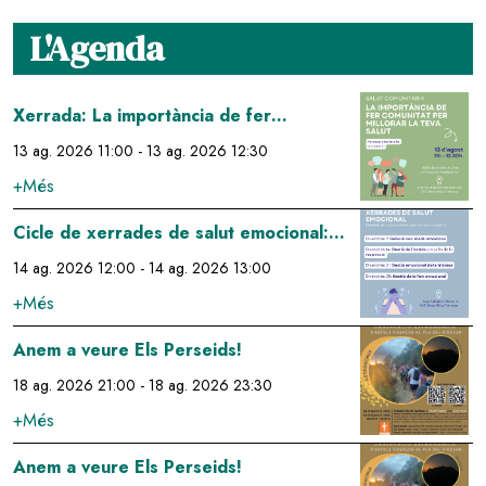
L'Agenda
Image
Xerrada: La importància de fer
comunitat per millorar la teva salut
13 ag. 2026 11:00
-
13 ag. 2026 12:30
+Més
Image
Cicle de xerrades de salut emocional:
gestió de l'estrés a través de la
14 ag. 2026 12:00
-
14 ag. 2026 13:00
respiració
+Més
Image
Anem a veure Els Perseids!
18 ag. 2026 21:00
-
18 ag. 2026 23:30
+Més
Image
Anem a veure Els Perseids!