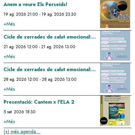
Image
Anem a veure Els Perseids!
19 ag. 2026 21:00
-
19 ag. 2026 23:30
+Més
Image
Cicle de xerrades de salut emocional:
gestió emocional de la tristesa
21 ag. 2026 12:00
-
21 ag. 2026 13:00
+Més
Image
Cicle de xerrades de salut emocional:
gestió de la fam emocional
28 ag. 2026 12:00
-
28 ag. 2026 13:00
+Més
Image
Presentació: Cantem x l'ELA 2
5 set. 2026 18:30
+Més
(+) més agenda...