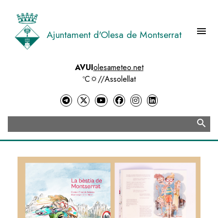
Vés
al
contingut
menu
Ajuntament d'Olesa de Montserrat
Menú 
AVUI
olesameteo.net
ºC
//
Assolellat
search
Cerca
Image