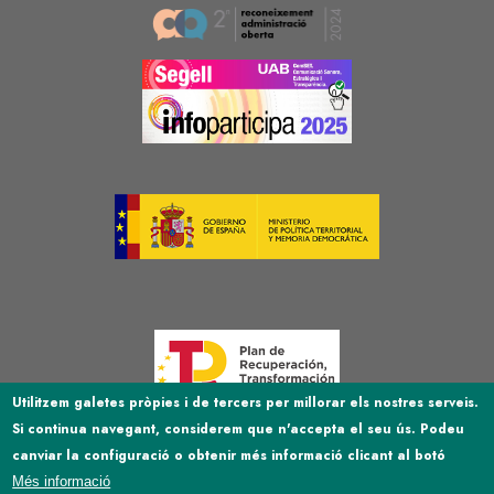
Image
Image
Image
Image
Utilitzem galetes pròpies i de tercers per millorar els nostres serveis.
Si continua navegant, considerem que n'accepta el seu ús. Podeu
Image
canviar la configuració o obtenir més informació clicant al botó
Més informació