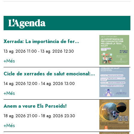
L'Agenda
Image
Xerrada: La importància de fer
comunitat per millorar la teva salut
13 ag. 2026 11:00
-
13 ag. 2026 12:30
+Més
Image
Cicle de xerrades de salut emocional:
gestió de l'estrés a través de la
14 ag. 2026 12:00
-
14 ag. 2026 13:00
respiració
+Més
Image
Anem a veure Els Perseids!
18 ag. 2026 21:00
-
18 ag. 2026 23:30
+Més