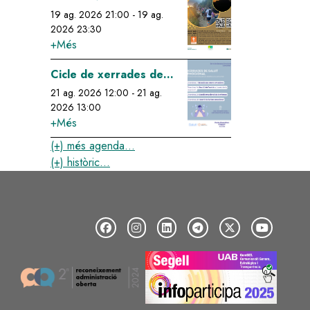
Perseids!
19 ag. 2026 21:00
-
19 ag.
2026 23:30
+Més
Image
Cicle de xerrades de
salut emocional: gestió
21 ag. 2026 12:00
-
21 ag.
2026 13:00
emocional de la tristesa
+Més
(+) més agenda...
(+) històric...
Image
Image