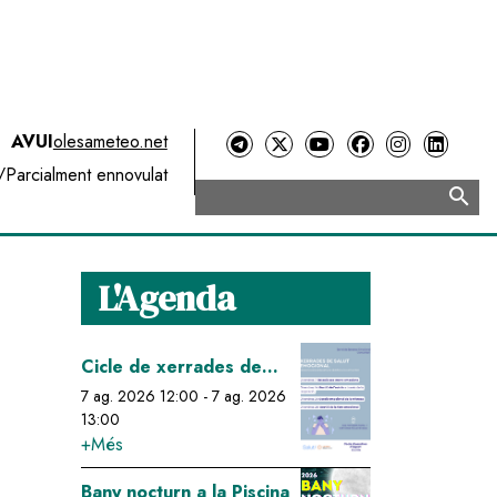
AVUI
olesameteo.net
/
Parcialment ennovulat
search
Cerca
L'Agenda
Image
Cicle de xerrades de
salut emocional: relació
7 ag. 2026 12:00
-
7 ag. 2026
13:00
cos-ment-emocions
+Més
Image
Bany nocturn a la Piscina