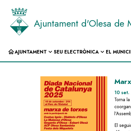
Vés
al
contingut
Ajuntament d'Olesa de 
INICI
home
expand_more
expand_more
AJUNTAMENT
SEU ELECTRÒNICA
EL MUNICI
Navegació
principal
Image
Marx
10 set.
Torna la
coorgan
l'Assem
El segui