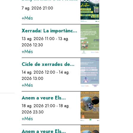
7 ag. 2026 21:00
+Més
Image
Xerrada: La importància
de fer comunitat per
13 ag. 2026 11:00
-
13 ag.
2026 12:30
millorar la teva salut
+Més
Image
Cicle de xerrades de
salut emocional: gestió
14 ag. 2026 12:00
-
14 ag.
2026 13:00
de l'estrés a través de
+Més
la respiració
Image
Anem a veure Els
Perseids!
18 ag. 2026 21:00
-
18 ag.
2026 23:30
+Més
Image
Anem a veure Els