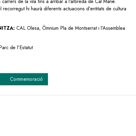
s carrers de la vila fins a arribar a l'arbreda de Cal Mané.
l recorregut hi haurà diferents actuacions d'entitats de cultura
ITZA:
CAL Olesa, Òmnium Pla de Montserrat i l'Assemblea
Parc de l'Estatut
a
Commemoració