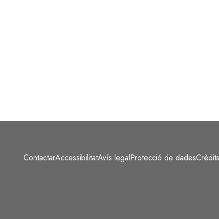
Contactar
Accessibilitat
Avís legal
Protecció de dades
Crèdit
Peu