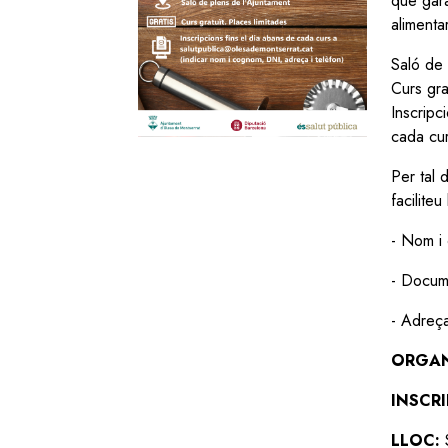
que gara
alimentar
Saló de 
Curs gra
Inscripc
cada cu
Per tal 
facilite
- Nom i
- Docum
- Adreça
ORGAN
INSCR
LLOC: