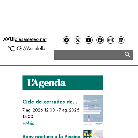
AVUI
olesameteo.net
ºC
//
Assolellat
search
Cerca
L'Agenda
Image
Cicle de xerrades de
salut emocional: relació
7 ag. 2026 12:00
-
7 ag. 2026
13:00
cos-ment-emocions
+Més
Image
Bany nocturn a la Piscina