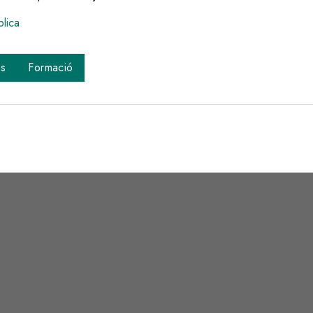
blica
os
Formació
s