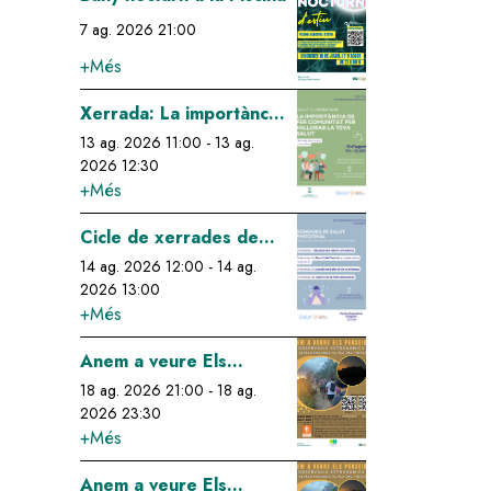
7 ag. 2026 21:00
+Més
Image
Xerrada: La importància
de fer comunitat per
13 ag. 2026 11:00
-
13 ag.
2026 12:30
millorar la teva salut
+Més
Image
Cicle de xerrades de
salut emocional: gestió
14 ag. 2026 12:00
-
14 ag.
2026 13:00
de l'estrés a través de
+Més
la respiració
Image
Anem a veure Els
Perseids!
18 ag. 2026 21:00
-
18 ag.
2026 23:30
+Més
Image
Anem a veure Els