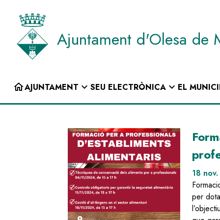
Vés
al
contingut
Ajuntament d'Olesa de 
INICI
home
expand_more
expand_more
AJUNTAMENT
SEU ELECTRÒNICA
EL MUNICI
Navegació
principal
Image
Forma
profe
18 nov
Formacio
per dota
l’object