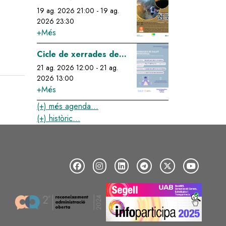
Perseids!
19 ag. 2026 21:00
-
19 ag.
2026 23:30
+Més
Image
Cicle de xerrades de
salut emocional: gestió
21 ag. 2026 12:00
-
21 ag.
2026 13:00
emocional de la tristesa
+Més
(+) més agenda...
(+) històric...
Image
Image