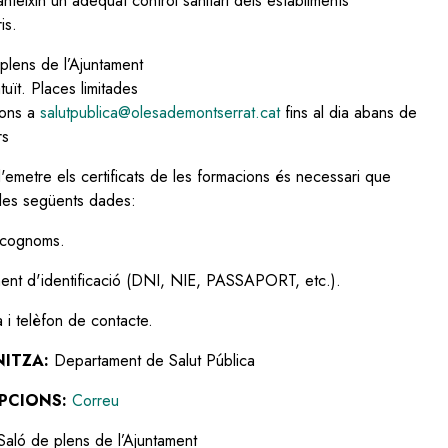
nteixin un adequat control sanitari dels establiments
is.
plens de l’Ajuntament
tuït. Places limitades
ions a
salutpublica@olesademontserrat.cat
fins al dia abans de
rs
d'emetre els certificats de les formacions és necessari que
u les següents dades:
 cognoms.
ent d'identificació (DNI, NIE, PASSAPORT, etc.).
 i telèfon de contacte.
ITZA:
Departament de Salut Pública
IPCIONS:
Correu
Saló de plens de l’Ajuntament