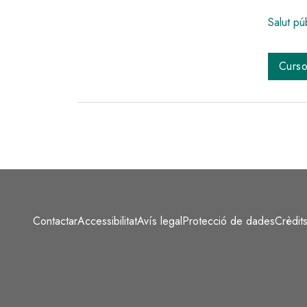
Salut pú
Curs
Contactar
Accessibilitat
Avís legal
Protecció de dades
Crèdit
Peu