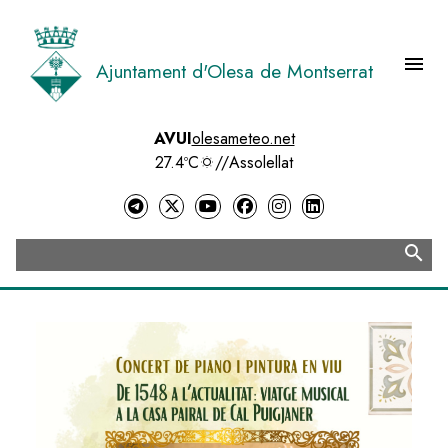
Vés
al
contingut
menu
Ajuntament d'Olesa de Montserrat
Menú 
AVUI
olesameteo.net
27.4ºC
//
Assolellat
search
Cerca
Image