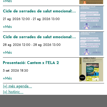
+Més
Image
Cicle de xerrades de salut emocional:
gestió emocional de la tristesa
21 ag. 2026 12:00
-
21 ag. 2026 13:00
+Més
Image
Cicle de xerrades de salut emocional:
gestió de la fam emocional
28 ag. 2026 12:00
-
28 ag. 2026 13:00
+Més
Image
Presentació: Cantem x l'ELA 2
5 set. 2026 18:30
+Més
(+) més agenda...
(+) històric...