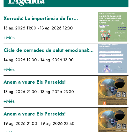
L'Agenda
Image
Xerrada: La importància de fer
comunitat per millorar la teva salut
13 ag. 2026 11:00
-
13 ag. 2026 12:30
+Més
Image
Cicle de xerrades de salut emocional:
gestió de l'estrés a través de la
14 ag. 2026 12:00
-
14 ag. 2026 13:00
respiració
+Més
Image
Anem a veure Els Perseids!
18 ag. 2026 21:00
-
18 ag. 2026 23:30
+Més
Image
Anem a veure Els Perseids!
19 ag. 2026 21:00
-
19 ag. 2026 23:30