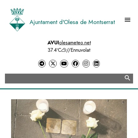
Vés
al
contingut
menu
Ajuntament d'Olesa de Montserrat
Menú 
AVUI
olesameteo.net
37.4ºC
//
Ennuvolat
search
Cerca
Image