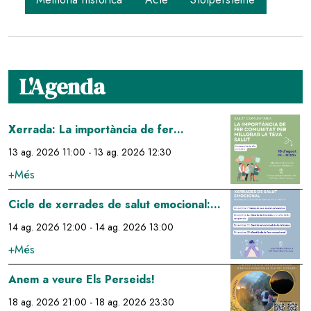
L'Agenda
Image
Xerrada: La importància de fer
comunitat per millorar la teva salut
13 ag. 2026 11:00
-
13 ag. 2026 12:30
+Més
Image
Cicle de xerrades de salut emocional:
gestió de l'estrés a través de la
14 ag. 2026 12:00
-
14 ag. 2026 13:00
respiració
+Més
Image
Anem a veure Els Perseids!
18 ag. 2026 21:00
-
18 ag. 2026 23:30