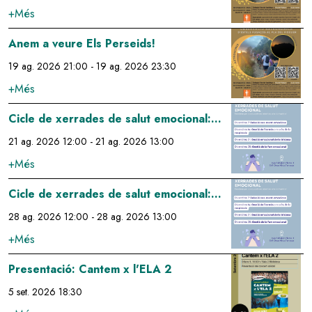
+Més
Image
Anem a veure Els Perseids!
19 ag. 2026 21:00
-
19 ag. 2026 23:30
+Més
Image
Cicle de xerrades de salut emocional:
gestió emocional de la tristesa
21 ag. 2026 12:00
-
21 ag. 2026 13:00
+Més
Image
Cicle de xerrades de salut emocional:
gestió de la fam emocional
28 ag. 2026 12:00
-
28 ag. 2026 13:00
+Més
Image
Presentació: Cantem x l'ELA 2
5 set. 2026 18:30